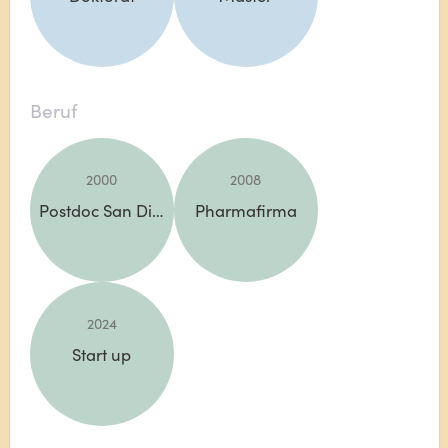
Beruf
2000
2008
Postdoc San Diego
Pharmafirma
2024
Start up