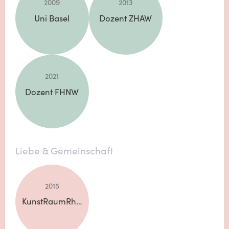
2009
2013
Uni Basel
Dozent ZHAW
2021
Dozent FHNW
Liebe & Gemeinschaft
2015
KunstRaumRhein