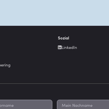
Sozial
LinkedIn
eering