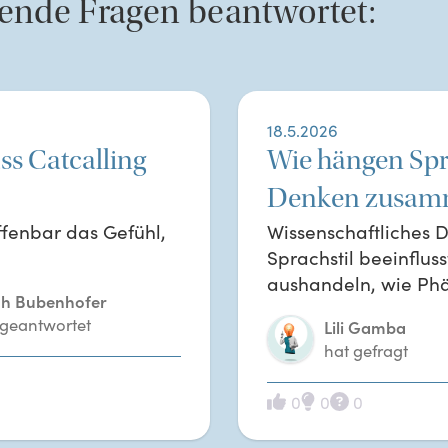
gende Fragen beantwortet:
18.5.2026
ss Catcalling
Wie hängen Spr
Denken zusam
ffenbar das Gefühl,
Wissenschaftliches 
Sprachstil beeinfluss
aushandeln, wie P
h Bubenhofer
 geantwortet
Lili Gamba
hat gefragt
0
0
0