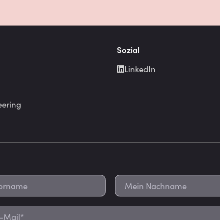
Sozial
LinkedIn
eering