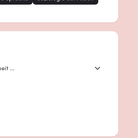
it ...