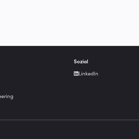
Sozial
LinkedIn
eering